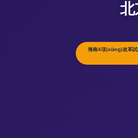
海南4項(xiàng)改革試