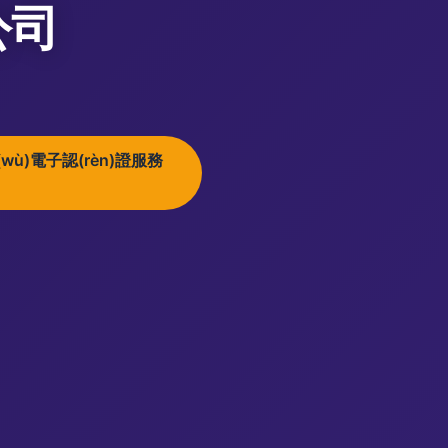
(wù)電子認(rèn)證服務