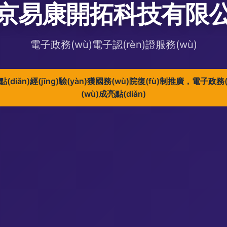
電子政務(wù)電子認(rèn)證服務(wù)
點(diǎn)經(jīng)驗(yàn)獲國務(wù)院復(fù)制推廣，電子政務
(wù)成亮點(diǎn)