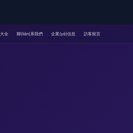
品大全
聯(lián)系我們
企業(yè)信息
訪客留言