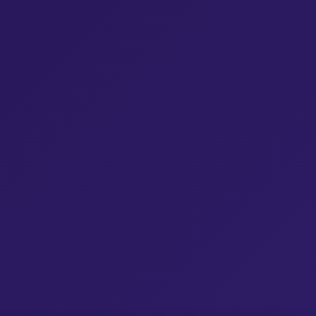
京易康開拓科技有限